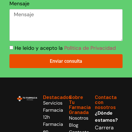
Mensaje
He leído y acepto la
Política de Privacidad
Enviar consulta
Destacados
Sobre
Contacta
Tu
con
Servicios
Farmacia
nosotros
Farmacia
Granada
¿Dónde
12h
Nosotros
estamos?
Farmacia
Blog
Carrera
en