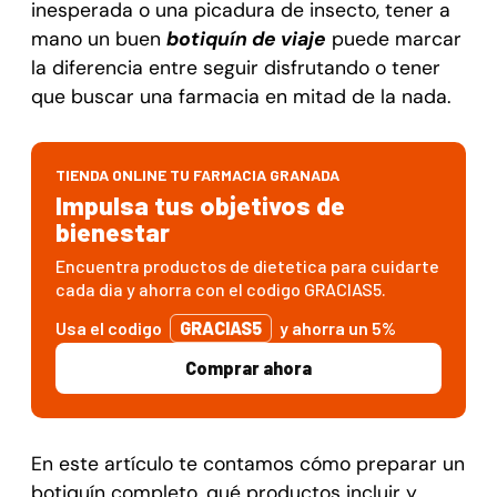
inesperada o una picadura de insecto, tener a
mano un buen
botiquín de viaje
puede marcar
la diferencia entre seguir disfrutando o tener
que buscar una farmacia en mitad de la nada.
TIENDA ONLINE TU FARMACIA GRANADA
Impulsa tus objetivos de
bienestar
Encuentra productos de dietetica para cuidarte
cada dia y ahorra con el codigo GRACIAS5.
Usa el codigo
GRACIAS5
y ahorra un 5%
Comprar ahora
En este artículo te contamos cómo preparar un
botiquín completo, qué productos incluir y