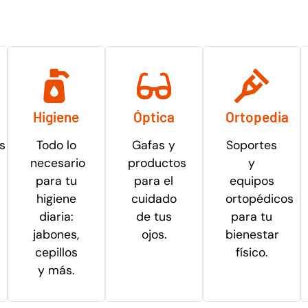
Higiene
Óptica
Ortopedia
s
Todo lo
Gafas y
Soportes
necesario
productos
y
para tu
para el
equipos
higiene
cuidado
ortopédicos
diaria:
de tus
para tu
jabones,
ojos.
bienestar
cepillos
físico.
y más.