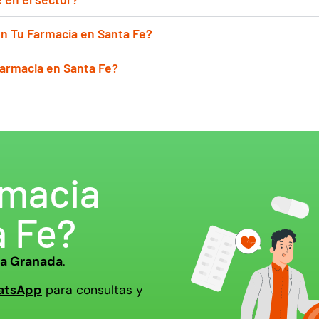
n Tu Farmacia en Santa Fe?
armacia en Santa Fe?
rmacia
a Fe?
ia Granada
.
atsApp
para consultas y