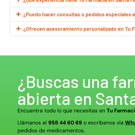
¿Puedo hacer consultas o pedidos especiales e
¿Ofrecen asesoramiento personalizado en Tu F
¿Buscas una fa
abierta en Sant
Encuentra todo lo que necesitas en
Tu Farmac
Llámanos al
958 44 60 69
o escríbenos vía
Wh
pedidos de medicamentos.