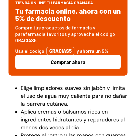
TIENDA ONLINE TU FARMACIA GRANADA
Tu farmacia online, ahora con un
5% de descuento
Compra tus productos de farmacia y
parafarmacia favoritos y aprovecha el codigo
GRACIAS5.
Usa el codigo
GRACIAS5
y ahorra un 5%
Comprar ahora
Elige limpiadores suaves sin jabón y limita
el uso de agua muy caliente para no dañar
la barrera cutánea.
Aplica cremas o bálsamos ricos en
ingredientes hidratantes y reparadores al
menos dos veces al día.
Protege el rostro y las manos con guantes,