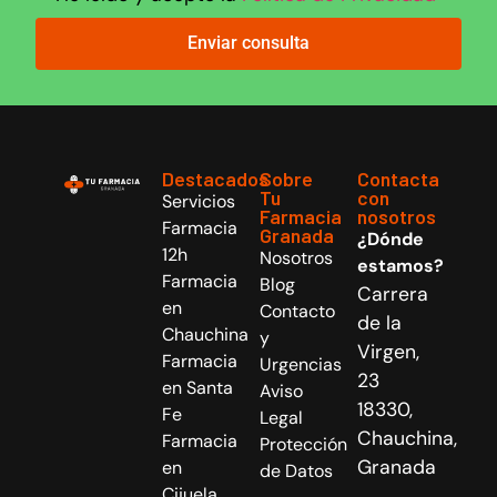
Enviar consulta
Destacados
Sobre
Contacta
Tu
con
Servicios
Farmacia
nosotros
Farmacia
Granada
¿Dónde
12h
Nosotros
estamos?
Farmacia
Blog
Carrera
en
Contacto
de la
Chauchina
y
Virgen,
Farmacia
Urgencias
23
en Santa
Aviso
18330,
Fe
Legal
Chauchina,
Farmacia
Protección
Granada
en
de Datos
Cijuela