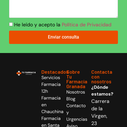
He leído y acepto la
Política de Privacidad
Enviar consulta
Destacados
Sobre
Contacta
Tu
con
Servicios
Farmacia
nosotros
Farmacia
Granada
¿Dónde
12h
Nosotros
estamos?
Farmacia
Blog
Carrera
en
Contacto
de la
Chauchina
y
Virgen,
Farmacia
Urgencias
23
en Santa
Aviso