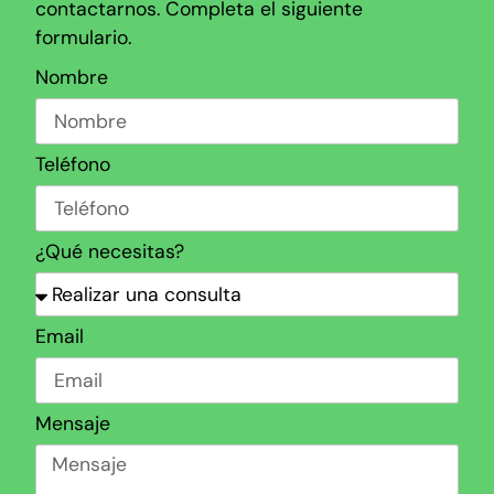
contactarnos. Completa el siguiente
formulario.
Nombre
Teléfono
¿Qué necesitas?
Email
Mensaje