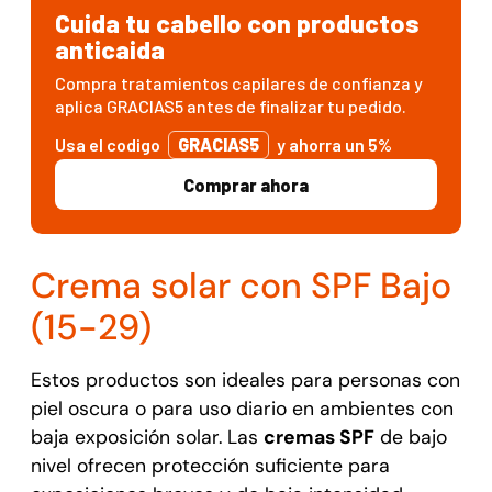
Cuida tu cabello con productos
anticaida
Compra tratamientos capilares de confianza y
aplica GRACIAS5 antes de finalizar tu pedido.
Usa el codigo
GRACIAS5
y ahorra un 5%
Comprar ahora
Crema solar con SPF Bajo
(15-29)
Estos productos son ideales para personas con
piel oscura o para uso diario en ambientes con
baja exposición solar. Las
cremas SPF
de bajo
nivel ofrecen protección suficiente para