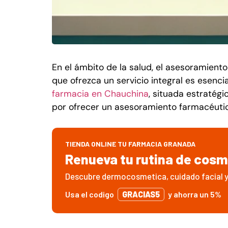
En el ámbito de la salud, el asesoramien
que ofrezca un servicio integral es esenci
farmacia en Chauchina
, situada estratég
por ofrecer un asesoramiento farmacéutico
TIENDA ONLINE TU FARMACIA GRANADA
Renueva tu rutina de cos
Descubre dermocosmetica, cuidado facial 
Usa el codigo
GRACIAS5
y ahorra un 5%