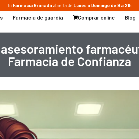
Tu
Farmacia Granada
abierta de
Lunes a Domingo de 9 a 21h
os
Farmacia de guardia
Comprar online
Blog
l asesoramiento farmacéut
Farmacia de Confianza