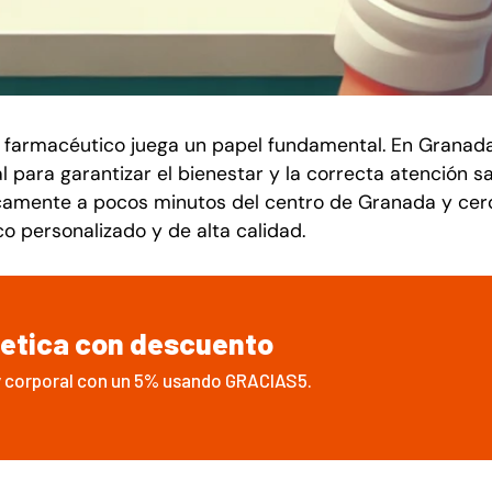
to farmacéutico juega un papel fundamental. En Granad
al para garantizar el bienestar y la correcta atención s
icamente a pocos minutos del centro de Granada y cer
 personalizado y de alta calidad.
metica con descuento
y corporal con un 5% usando GRACIAS5.