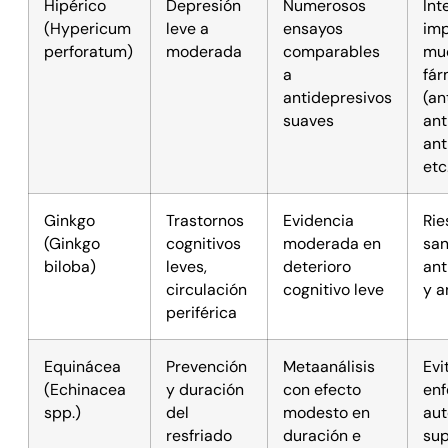
Hipérico
Depresión
Numerosos
Int
(Hypericum
leve a
ensayos
imp
perforatum)
moderada
comparables
mu
a
fá
antidepresivos
(an
suaves
ant
ant
etc
Ginkgo
Trastornos
Evidencia
Rie
(Ginkgo
cognitivos
moderada en
san
biloba)
leves,
deterioro
ant
circulación
cognitivo leve
y a
periférica
Equinácea
Prevención
Metaanálisis
Evi
(Echinacea
y duración
con efecto
en
spp.)
del
modesto en
aut
resfriado
duración e
sup