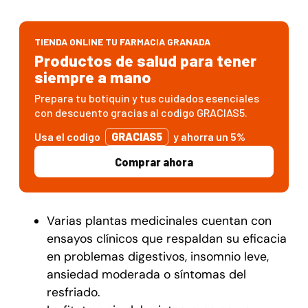
TIENDA ONLINE TU FARMACIA GRANADA
Productos de salud para tener
siempre a mano
Prepara tu botiquin y tus cuidados esenciales
con descuento gracias al codigo GRACIAS5.
Usa el codigo
GRACIAS5
y ahorra un 5%
Comprar ahora
Varias plantas medicinales cuentan con
ensayos clínicos que respaldan su eficacia
en problemas digestivos, insomnio leve,
ansiedad moderada o síntomas del
resfriado.