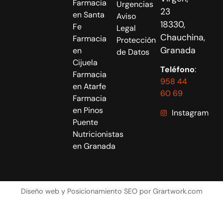
Farmacia
Urgencias
23
en Santa
Aviso
18330,
Fe
Legal
Chauchina,
Farmacia
Protección
Granada
en
de Datos
Cijuela
Teléfono
:
Farmacia
958 44
en Atarfe
60 69
Farmacia
en Pinos
Instagram
Puente
Nutricionistas
en Granada
Diseño web
y
Posicionamiento SEO
por Grartwork.com