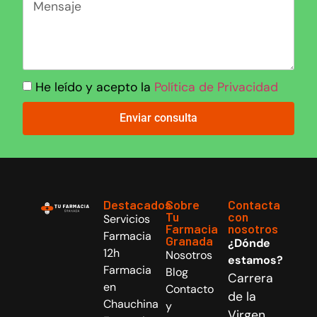
He leído y acepto la
Política de Privacidad
Enviar consulta
Destacados
Sobre
Contacta
Tu
con
Servicios
Farmacia
nosotros
Farmacia
Granada
¿Dónde
12h
Nosotros
estamos?
Farmacia
Blog
Carrera
en
Contacto
de la
Chauchina
y
Virgen,