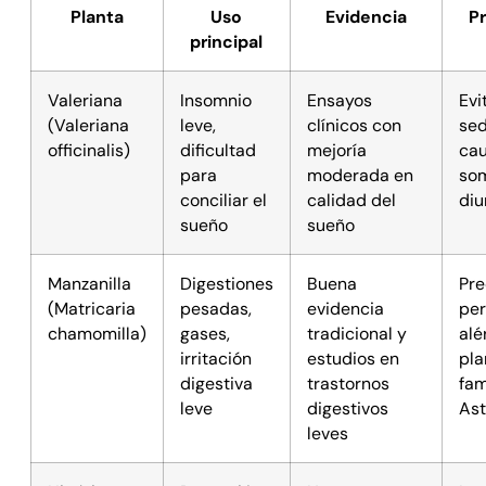
Planta
Uso
Evidencia
P
principal
Valeriana
Insomnio
Ensayos
Evi
(Valeriana
leve,
clínicos con
sed
officinalis)
dificultad
mejoría
cau
para
moderada en
som
conciliar el
calidad del
diu
sueño
sueño
Manzanilla
Digestiones
Buena
Pre
(Matricaria
pesadas,
evidencia
pe
chamomilla)
gases,
tradicional y
alé
irritación
estudios en
pla
digestiva
trastornos
fam
leve
digestivos
As
leves