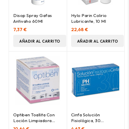
Disop Spray Gafas
Hylo Parin Colirio
Antivaho 60Ml
Lubricante, 10 Ml
7,37 €
22,68 €
AÑADIR AL CARRITO
AÑADIR AL CARRITO
Optiben Toallita Con
Cinfa Solución
Loción Limpiadora
Fisiológica, 30
Higiene, 30 Uds
Monodosis
10,64 €
4,63 €