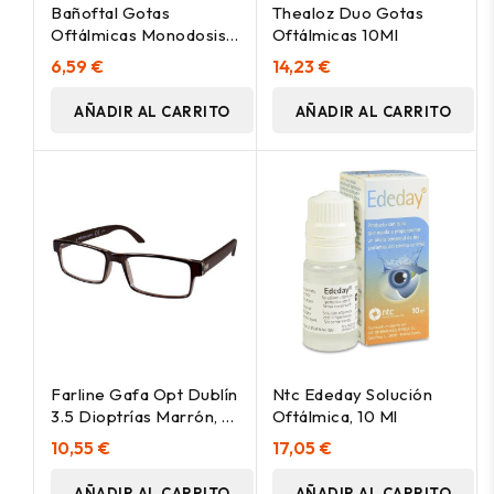
Bañoftal Gotas
Thealoz Duo Gotas
Oftálmicas Monodosis,
Oftálmicas 10Ml
20 Uds
6,59 €
14,23 €
AÑADIR AL CARRITO
AÑADIR AL CARRITO
Farline Gafa Opt Dublín
Ntc Ededay Solución
3.5 Dioptrías Marrón, 1
Oftálmica, 10 Ml
Unidad
10,55 €
17,05 €
AÑADIR AL CARRITO
AÑADIR AL CARRITO