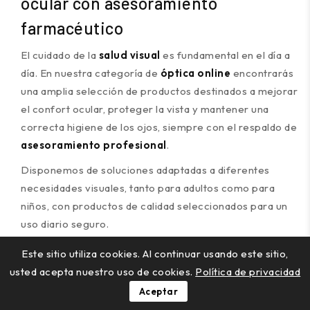
ocular con asesoramiento
farmacéutico
El cuidado de la
salud visual
es fundamental en el día a
día. En nuestra categoría de
óptica online
encontrarás
una amplia selección de productos destinados a mejorar
el confort ocular, proteger la vista y mantener una
correcta higiene de los ojos, siempre con el respaldo de
asesoramiento profesional
.
Disponemos de soluciones adaptadas a diferentes
necesidades visuales, tanto para adultos como para
niños, con productos de calidad seleccionados para un
uso diario seguro.
Gafas y accesorios
Este sitio utiliza cookies. Al continuar usando este sitio,
usted acepta nuestro uso de cookies.
Política de privacidad
Gafas de lectura
Aceptar
Gafas de sol para adultos