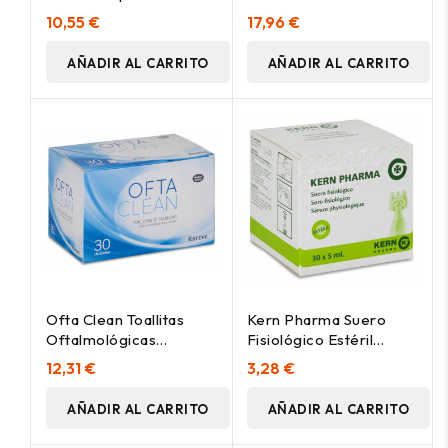
+1.00 1Ud
Solución Oftálmica 2%
10,55 €
17,96 €
10Ml
AÑADIR AL CARRITO
AÑADIR AL CARRITO
Ofta Clean Toallitas
Kern Pharma Suero
Oftalmológicas
Fisiológico Estéril
Estériles 30 Unidades
Monodosis 5Ml X 30Uds
12,31 €
3,28 €
AÑADIR AL CARRITO
AÑADIR AL CARRITO