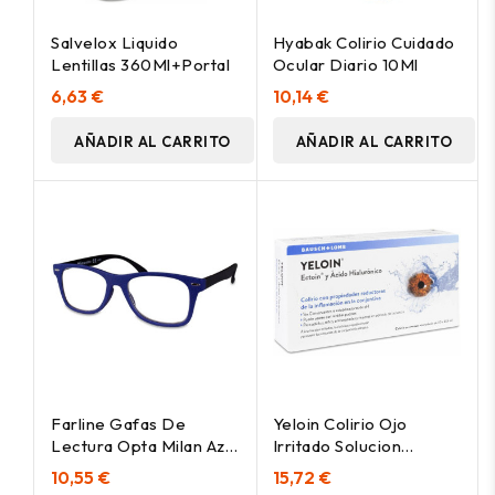
Salvelox Liquido
Hyabak Colirio Cuidado
Lentillas 360Ml+Portal
Ocular Diario 10Ml
6,63 €
10,14 €
AÑADIR AL CARRITO
AÑADIR AL CARRITO
Farline Gafas De
Yeloin Colirio Ojo
Lectura Opta Milan Azul
Irritado Solucion
+1.50 1Ud
Oftalmica 2% 30
10,55 €
15,72 €
Monodosis