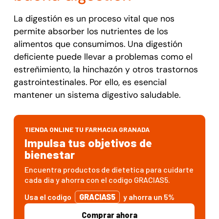
La digestión es un proceso vital que nos
permite absorber los nutrientes de los
alimentos que consumimos. Una digestión
deficiente puede llevar a problemas como el
estreñimiento, la hinchazón y otros trastornos
gastrointestinales. Por ello, es esencial
mantener un sistema digestivo saludable.
TIENDA ONLINE TU FARMACIA GRANADA
Impulsa tus objetivos de
bienestar
Encuentra productos de dietetica para cuidarte
cada dia y ahorra con el codigo GRACIAS5.
Usa el codigo
GRACIAS5
y ahorra un 5%
Comprar ahora