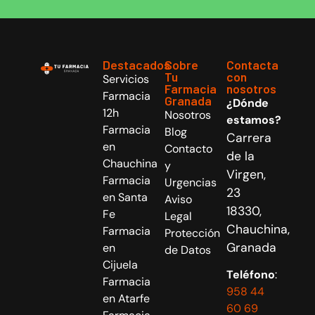
Destacados
Sobre
Contacta
Tu
con
Servicios
Farmacia
nosotros
Farmacia
Granada
¿Dónde
12h
Nosotros
estamos?
Farmacia
Blog
Carrera
en
Contacto
de la
Chauchina
y
Virgen,
Farmacia
Urgencias
23
en Santa
Aviso
18330,
Fe
Legal
Chauchina,
Farmacia
Protección
Granada
en
de Datos
Cijuela
Teléfono
:
Farmacia
958 44
en Atarfe
60 69