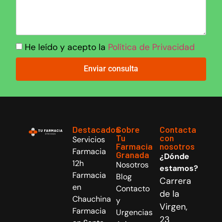
He leído y acepto la
Política de Privacidad
Enviar consulta
Destacados
Sobre
Contacta
Tu
con
Servicios
Farmacia
nosotros
Farmacia
Granada
¿Dónde
12h
Nosotros
estamos?
Farmacia
Blog
Carrera
en
Contacto
de la
Chauchina
y
Virgen,
Farmacia
Urgencias
23