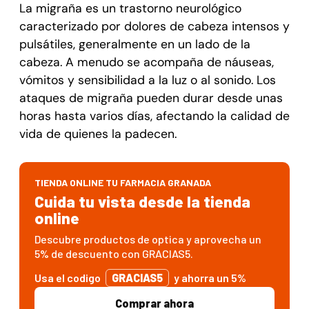
La migraña es un trastorno neurológico
caracterizado por dolores de cabeza intensos y
pulsátiles, generalmente en un lado de la
cabeza. A menudo se acompaña de náuseas,
vómitos y sensibilidad a la luz o al sonido. Los
ataques de migraña pueden durar desde unas
horas hasta varios días, afectando la calidad de
vida de quienes la padecen.
TIENDA ONLINE TU FARMACIA GRANADA
Cuida tu vista desde la tienda
online
Descubre productos de optica y aprovecha un
5% de descuento con GRACIAS5.
Usa el codigo
GRACIAS5
y ahorra un 5%
Comprar ahora