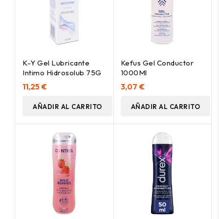
K-Y Gel Lubricante
Kefus Gel Conductor
Intimo Hidrosolub 75G
1000Ml
11,25 €
3,07 €
AÑADIR AL CARRITO
AÑADIR AL CARRITO