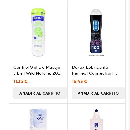
Control Gel De Masaje
Durex Lubricante
3 En 1 Wild Nature, 200
Perfect Connection,
Ml
100Ml
11,35 €
16,43 €
AÑADIR AL CARRITO
AÑADIR AL CARRITO