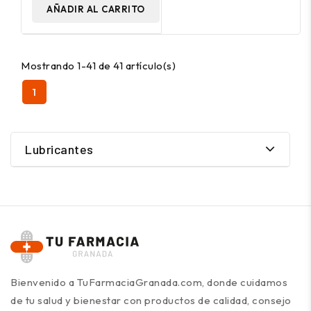
AÑADIR AL CARRITO
Mostrando 1-41 de 41 artículo(s)
1
Lubricantes
Bienvenido a TuFarmaciaGranada.com, donde cuidamos
de tu salud y bienestar con productos de calidad, consejo