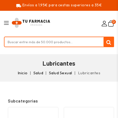
Envíos a 1,95€ para cestas superiores a 35€
local_shipping
0
Lubricantes
Inicio
Salud
Salud Sexual
Lubricantes
Subcategorías