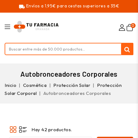
Envíos a 1,95€ para cestas superiores a 35€
local_shipping
0
Autobronceadores Corporales
Inicio
Cosmética
Protección Solar
Protección
Solar Corporal
Autobronceadores Corporales
Hay 42 productos.