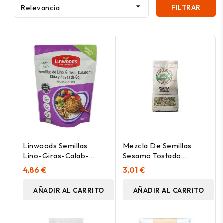

Relevancia
FILTRAR
Linwoods Semillas
Mezcla De Semillas
Lino-Giras-Calab-
Sesamo Tostado
Chia-Goji Molidas Bio
250Gr. Bio
4,86 €
3,01 €
200G
AÑADIR AL CARRITO
AÑADIR AL CARRITO