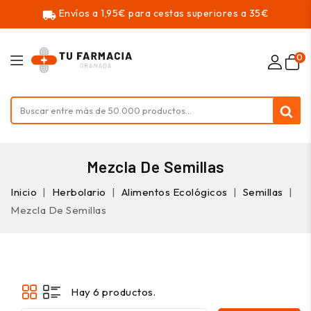
Envíos a 1,95€ para cestas superiores a 35€
local_shipping
0
Mezcla De Semillas
Inicio
Herbolario
Alimentos Ecológicos
Semillas
Mezcla De Semillas
Hay 6 productos.