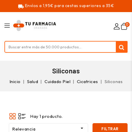
Envíos a 1,95€ para cestas superiores a 35€
local_shipping
0
Siliconas
Inicio
Salud
Cuidado Piel
Cicatrices
Siliconas
Hay 1 producto.

Relevancia
FILTRAR