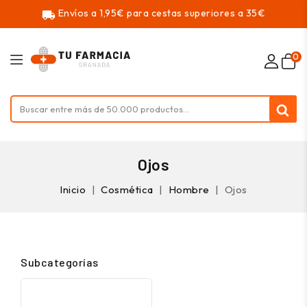
Envíos a 1,95€ para cestas superiores a 35€
local_shipping
0
Ojos
Inicio
Cosmética
Hombre
Ojos
Subcategorías