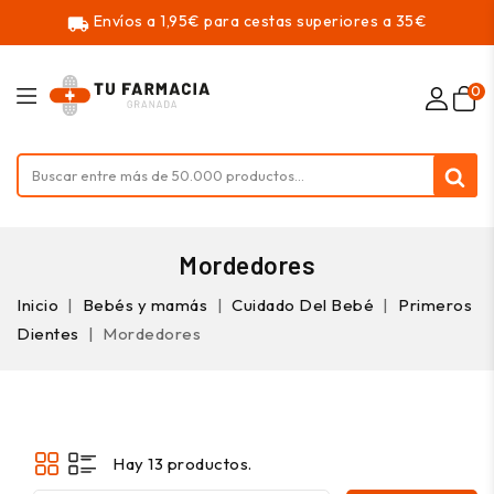
Envíos a 1,95€ para cestas superiores a 35€
local_shipping
0
Mordedores
Inicio
Bebés y mamás
Cuidado Del Bebé
Primeros
Dientes
Mordedores
Hay 13 productos.