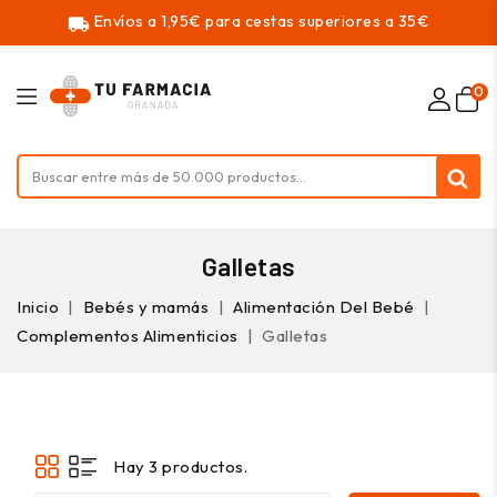
Envíos a 1,95€ para cestas superiores a 35€
local_shipping
0
Galletas
Inicio
Bebés y mamás
Alimentación Del Bebé
Complementos Alimenticios
Galletas
Hay 3 productos.