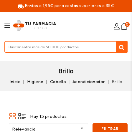
Envíos a 1,95€ para cestas superiores a 35€
local_shipping
0
Brillo
Inicio
Higiene
Cabello
Acondicionador
Brillo
Hay 15 productos.

Relevancia
FILTRAR