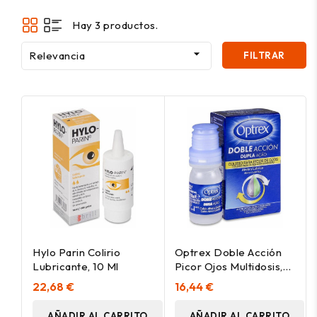
Hay 3 productos.

Relevancia
FILTRAR
Hylo Parin Colirio
Optrex Doble Acción
Lubricante, 10 Ml
Picor Ojos Multidosis,
10 Ml
22,68 €
16,44 €
AÑADIR AL CARRITO
AÑADIR AL CARRITO