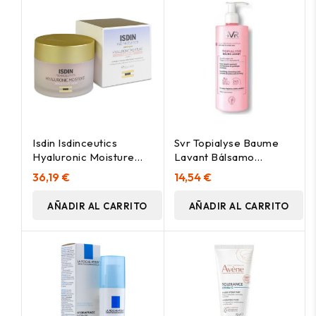
Isdin Isdinceutics
Svr Topialyse Baume
Hyaluronic Moisture
Lavant Bálsamo
Crema Hidratante
Limpiador Calmante
36,19 €
14,54 €
Facial Piel Sensible, 50
400Ml
Ml
AÑADIR AL CARRITO
AÑADIR AL CARRITO