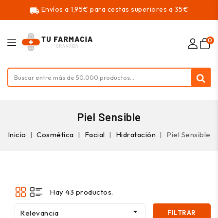
Envíos a 1,95€ para cestas superiores a 35€
local_shipping
0
Piel Sensible
Inicio
Cosmética
Facial
Hidratación
Piel Sensible
Hay 43 productos.

Relevancia
FILTRAR