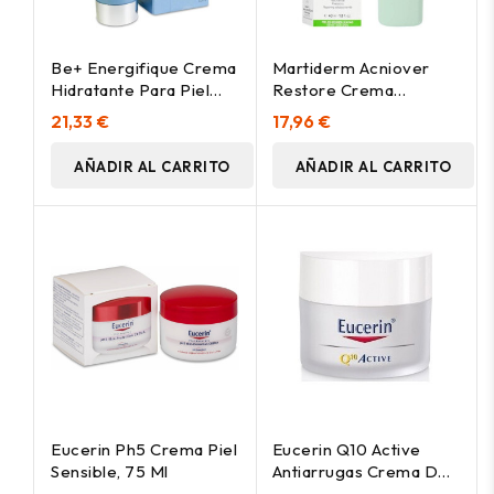
Be+ Energifique Crema
Martiderm Acniover
Hidratante Para Piel
Restore Crema
Intolerante 40Ml
Restauradora, 40 Ml
21,33 €
17,96 €
AÑADIR AL CARRITO
AÑADIR AL CARRITO
Eucerin Ph5 Crema Piel
Eucerin Q10 Active
Sensible, 75 Ml
Antiarrugas Crema De
Día Para La Piel Seca,