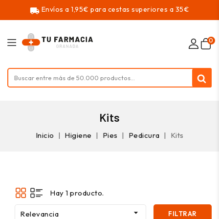
Envíos a 1,95€ para cestas superiores a 35€
local_shipping
0
Kits
Inicio
Higiene
Pies
Pedicura
Kits
Hay 1 producto.

Relevancia
FILTRAR