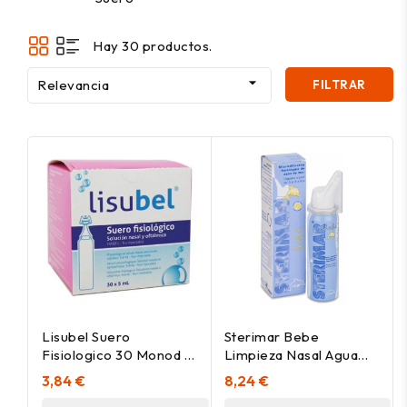
Hay 30 productos.

Relevancia
FILTRAR
Lisubel Suero
Sterimar Bebe
Fisiologico 30 Monod X
Limpieza Nasal Agua
5Ml
De Mar Microdifusion,
3,84 €
8,24 €
50 Ml