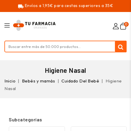
Envíos a 1,95€ para cestas superiores a 35€
local_shipping
0
Higiene Nasal
Inicio
Bebés y mamás
Cuidado Del Bebé
Higiene
Nasal
Subcategorías