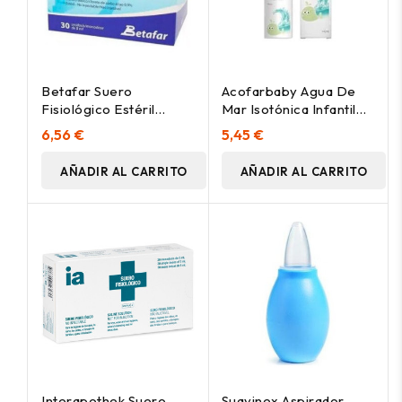
Betafar Suero
Acofarbaby Agua De
Fisiológico Estéril
Mar Isotónica Infantil
30Uds
100Ml
6,56 €
5,45 €
AÑADIR AL CARRITO
AÑADIR AL CARRITO
Interapothek Suero
Suavinex Aspirador