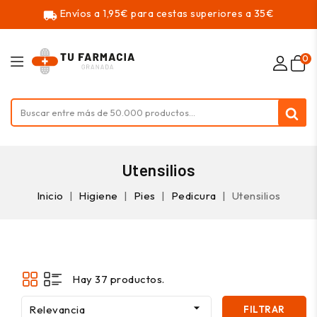
Envíos a 1,95€ para cestas superiores a 35€
local_shipping
0
Utensilios
Inicio
Higiene
Pies
Pedicura
Utensilios
Hay 37 productos.

Relevancia
FILTRAR