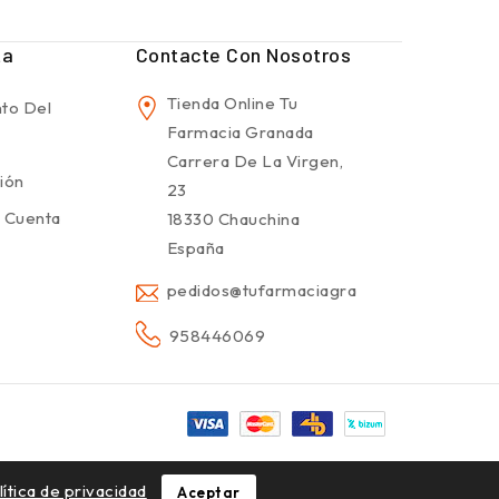
ta
Contacte Con Nosotros
Tienda Online Tu
to Del
Farmacia Granada
Carrera De La Virgen,
sión
23
 Cuenta
18330 Chauchina
España
pedidos@tufarmaciagranada.com
958446069
lítica de privacidad
Aceptar