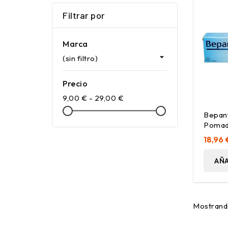
Filtrar por
Marca

(sin filtro)
Precio
9,00 € - 29,00 €
Bepant
Pomad
Intens
18,96 
AÑA
Mostrando