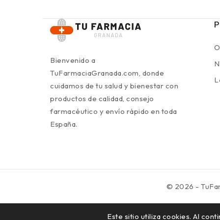
P
O
Bienvenido a
N
TuFarmaciaGranada.com, donde
L
cuidamos de tu salud y bienestar con
productos de calidad, consejo
farmacéutico y envío rápido en toda
España.
© 2026 - TuFa
Este sitio utiliza cookies. Al co