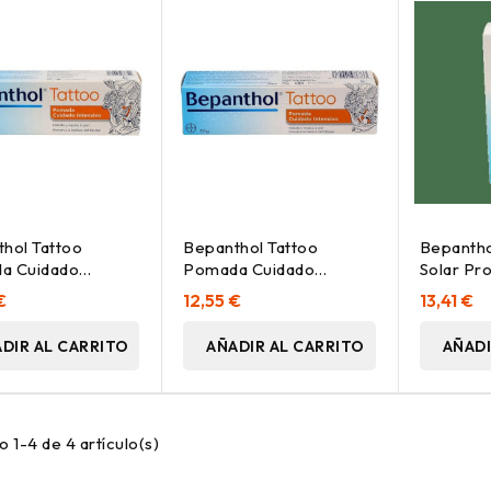
hol Tattoo
Bepanthol Tattoo
Bepantho
a Cuidado
Pomada Cuidado
Solar Pr
ivo 100G
Intensivo 30G
Spf50+ 
€
12,55 €
13,41 €
DIR AL CARRITO
AÑADIR AL CARRITO
AÑADI
 1-4 de 4 artículo(s)