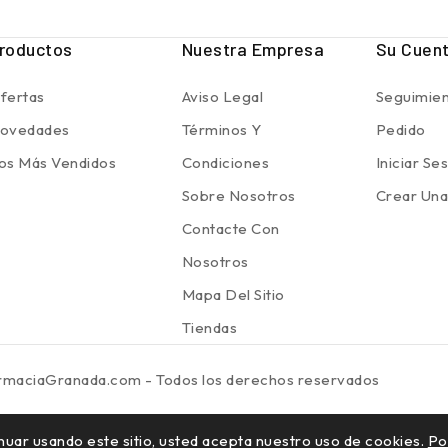
roductos
Nuestra Empresa
Su Cuen
fertas
Aviso Legal
Seguimien
ovedades
Términos Y
Pedido
os Más Vendidos
Condiciones
Iniciar Se
Sobre Nosotros
Crear Una
Contacte Con
Nosotros
Mapa Del Sitio
Tiendas
rmaciaGranada.com - Todos los derechos reservados
ntinuar usando este sitio, usted acepta nuestro uso de cookies.
Po