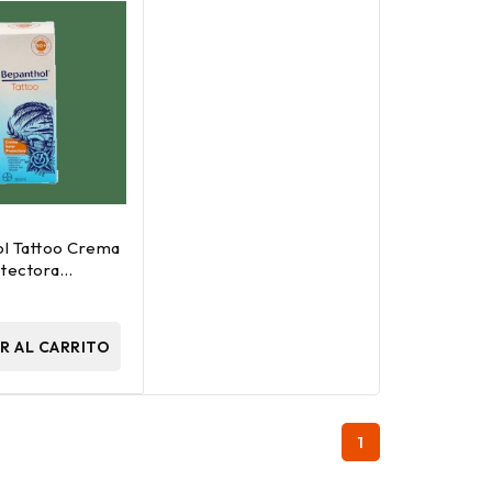
l Tattoo Crema
otectora
50Ml
R AL CARRITO
1