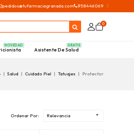
pedidos@tufarmaciagranada.com
958446069
0
NOVEDAD
GRATIS
icionista
Asistente De Salud
o
Salud
Cuidado Piel
Tatuajes
Protector

Ordenar Por:
Relevancia