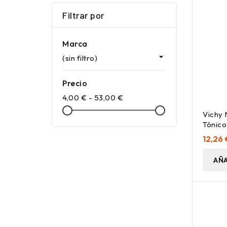
Filtrar por
Marca

(sin filtro)
Precio
4,00 € - 53,00 €
Vichy
Tónico
Purifi
12,26 
AÑA