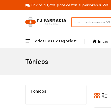
Envíos a 1,95€ para cestas superiores a 35€
local_shipping
Todas Las Categorías
Inicio
home
Tónicos
Tónicos