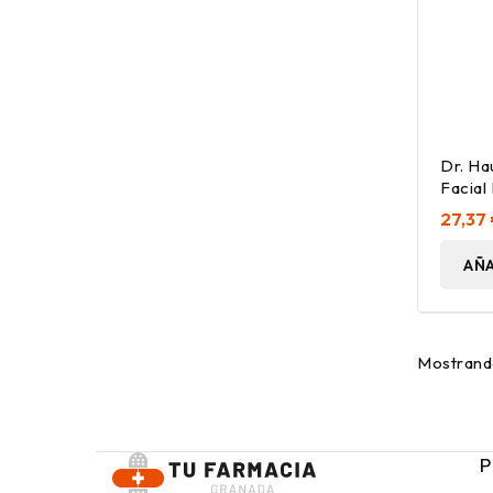
Dr. Ha
Facial
27,37
AÑA
Mostrando
P