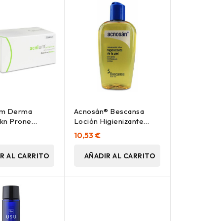
um Derma
Acnosán® Bescansa
kn Prone
Loción Higienizante
50Ml
200Ml
10,53 €
R AL CARRITO
AÑADIR AL CARRITO