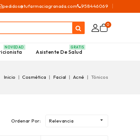
pedidos@tufarmaciagranada.com
958446069
0
NOVEDAD
GRATIS
icionista
Asistente De Salud
Inicio
Cosmética
Facial
Acné
Tónicos

Ordenar Por:
Relevancia