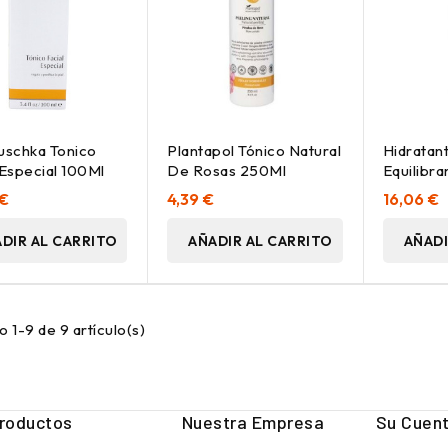
uschka Tonico
Plantapol Tónico Natural
Hidratan
 Especial 100Ml
De Rosas 250Ml
Equilibra
Ml
 €
4,39 €
16,06 €
DIR AL CARRITO
AÑADIR AL CARRITO
AÑADI
 1-9 de 9 artículo(s)
roductos
Nuestra Empresa
Su Cuen