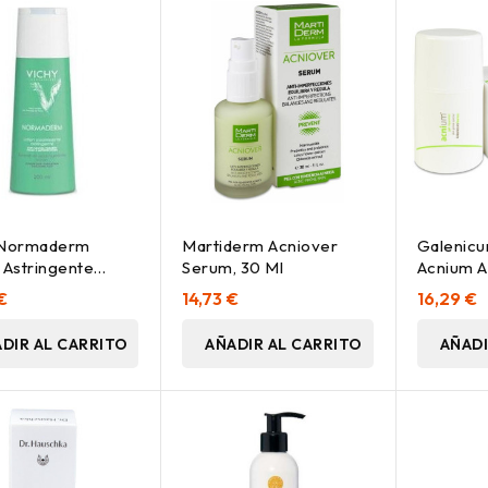
 Normaderm
Martiderm Acniover
Galenic
 Astringente
Serum, 30 Ml
Acnium A
cante, 200 Ml
Control 
€
14,73 €
16,29 €
DIR AL CARRITO
AÑADIR AL CARRITO
AÑADI