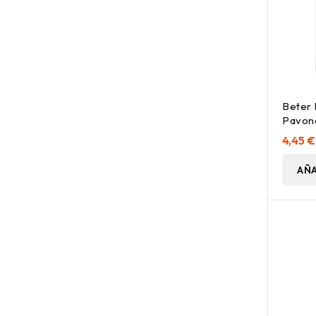
Beter 
Pavon
7_5Cm
4,45 €
AÑA