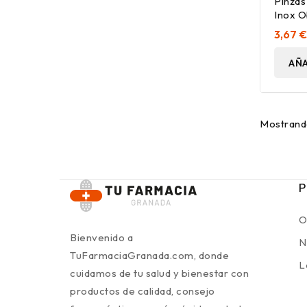
Pinzas
Inox O
3,67 
AÑA
Mostrando
P
O
Bienvenido a
N
TuFarmaciaGranada.com, donde
L
cuidamos de tu salud y bienestar con
productos de calidad, consejo