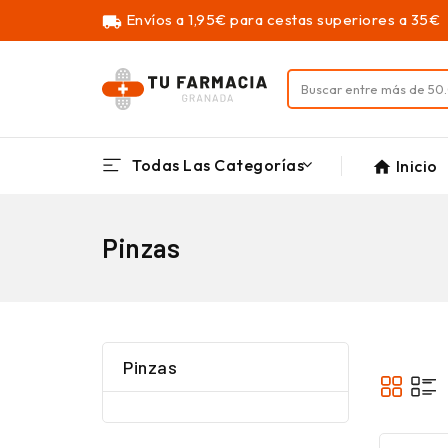
Envíos a 1,95€ para cestas superiores a 35€
local_shipping
Todas Las Categorías
Inicio
home
Pinzas
Pinzas