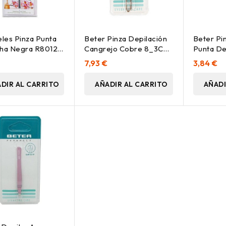
eles Pinza Punta
Beter Pinza Depilación
Beter Pi
ha Negra R80128,
Cangrejo Cobre 8_3Cm
Punta De
1Ud
Dorada, 
€
7,93 €
3,84 €
DIR AL CARRITO
AÑADIR AL CARRITO
AÑADI