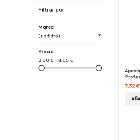
Filtrar por
Marca

(sin filtro)
Precio
2,00 € - 8,00 €
Aposán
Profes
3,32 €
AÑA