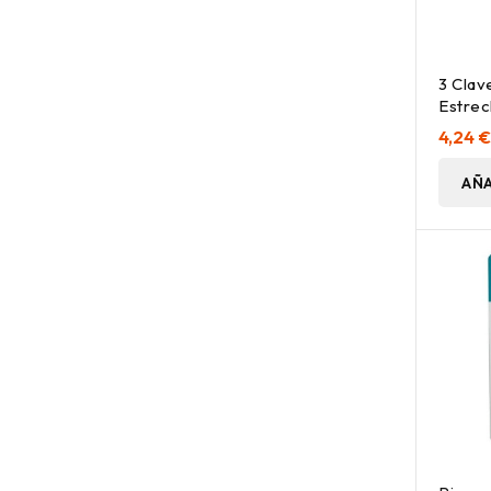
3 Clav
Estrec
1 Ud
4,24 
AÑA