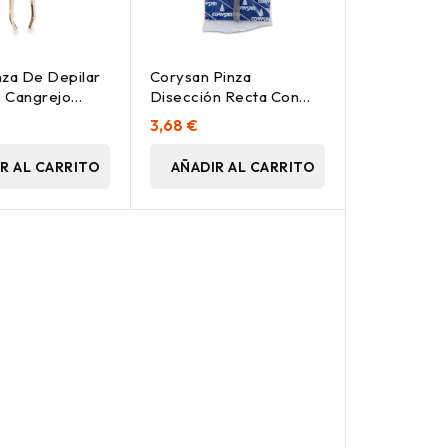
nza De Depilar
Corysan Pinza
 Cangrejo
Disección Recta Con
1 Ud
Diente 14 Cm, 1 Unidad
3,68 €
R AL CARRITO
AÑADIR AL CARRITO