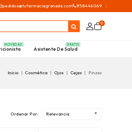
pedidos@tufarmaciagranada.com
958446069
0
NOVEDAD
GRATIS
icionista
Asistente De Salud
Inicio
Cosmética
Ojos
Cejas
Pinzas

Ordenar Por:
Relevancia