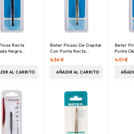
Pinza Recta
Beter Pinzas De Depilar
Beter Pi
ada Negra
Con Punta Recta
Punta Ob
 1Ud
Dorada 7_5Cm
1 Ud
4,36 €
4,01 €
DIR AL CARRITO
AÑADIR AL CARRITO
AÑADI