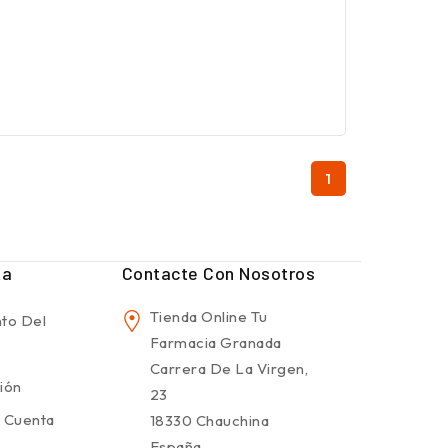
1
ta
Contacte Con Nosotros
Tienda Online Tu
to Del
Farmacia Granada
Carrera De La Virgen,
sión
23
 Cuenta
18330 Chauchina
España