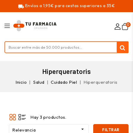
Envíos a 1,95€ para cestas superiores a 35€
local_shipping
0
Hiperqueratoris
Inicio
Salud
Cuidado Piel
Hiperqueratoris
Hay 3 productos.

Relevancia
FILTRAR