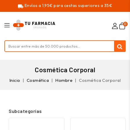
Envíos a 1,95€ para cestas superiores a 35€
local_shipping
0
Cosmética Corporal
Inicio
Cosmética
Hombre
Cosmética Corporal
Subcategorías