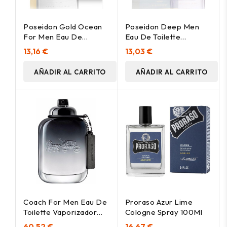
Poseidon Gold Ocean
Poseidon Deep Men
For Men Eau De
Eau De Toilette
Toilette Vaporizador
Vaporizador 150 Ml
13,16 €
13,03 €
150 Ml
AÑADIR AL CARRITO
AÑADIR AL CARRITO
Coach For Men Eau De
Proraso Azur Lime
Toilette Vaporizador
Cologne Spray 100Ml
100 Ml
60,52 €
16,67 €