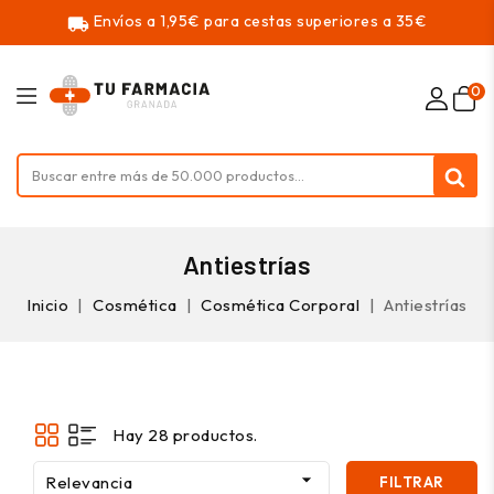
Envíos a 1,95€ para cestas superiores a 35€
local_shipping
0
Antiestrías
Inicio
Cosmética
Cosmética Corporal
Antiestrías
Hay 28 productos.

Relevancia
FILTRAR