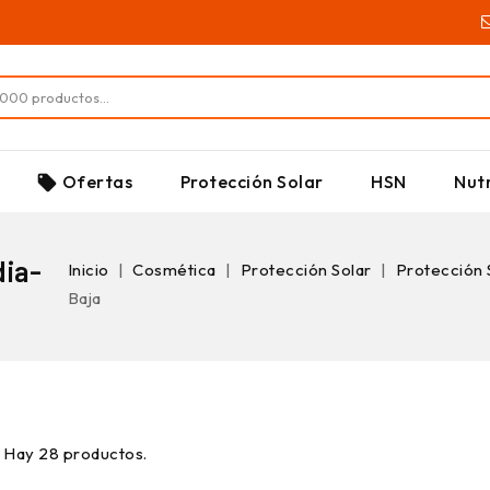
SUPLEMENTOS
Ofertas
Protección Solar
HSN
Nutr
local_offer
dia-
Inicio
Cosmética
Protección Solar
Protección 
Baja
Hay 28 productos.