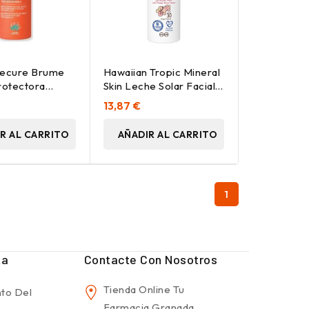
Secure Brume
Hawaiian Tropic Mineral
rotectora
Skin Leche Solar Facial
200Ml
Spf30 50Ml
13,87 €
R AL CARRITO
AÑADIR AL CARRITO
1
ta
Contacte Con Nosotros
Tienda Online Tu
to Del
Farmacia Granada