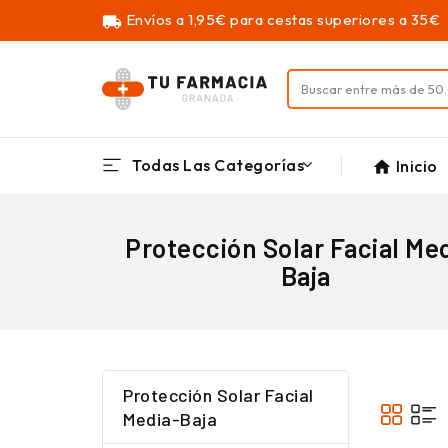
Envíos a 1,95€ para cestas superiores a 35€
local_shipping
Todas Las Categorías
Inicio
home
Protección Solar Facial Me
Baja
Protección Solar Facial
Media-Baja