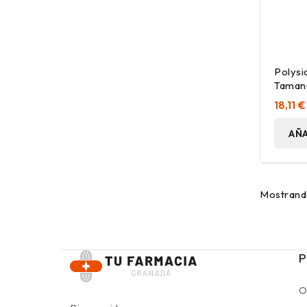
Polysi
Tamanu
Sublim
18,11 €
AÑA
Mostrando
P
O