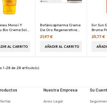
anes Monoï Y
Botánicapharma Crema
Svr Sun 
 Bio Crema Solar
De Oro Regenerativa
Bruma P
e Spf30 50 Ml
Spf15 50Ml
Spf50+ 
21,97 €
25,77 €
DIR AL CARRITO
AÑADIR AL CARRITO
AÑADI
 1-28 de 28 artículo(s)
roductos
Nuestra Empresa
Su Cuen
fertas
Aviso Legal
Seguimien