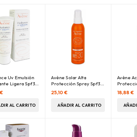
nce Uv Emulsión
Avène Solar Alta
Avène Ace
ante Ligera Spf30
Protección Spray Spf30
Protecci
200Ml
Ml
 €
25,10 €
18,88 €
DIR AL CARRITO
AÑADIR AL CARRITO
AÑADI