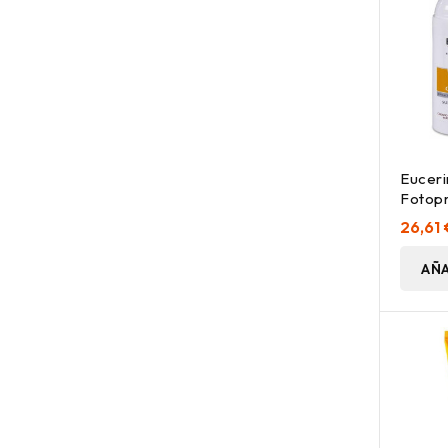
Euceri
Fotopr
Crema
26,61 
30+, 5
AÑA