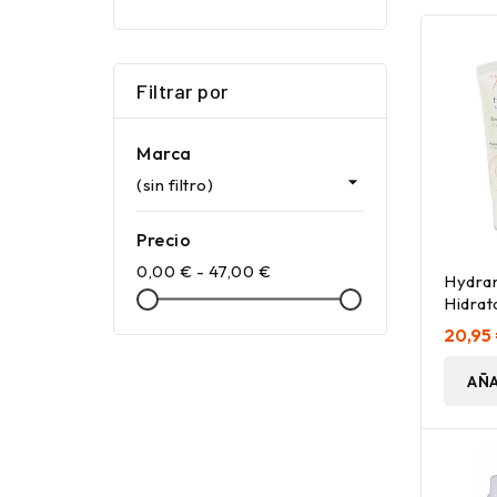
Filtrar por
Marca

(sin filtro)
Precio
0,00 € - 47,00 €
Hydra
Hidrat
40 Ml
20,95
AÑA