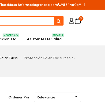
pedidos@tufarmaciagranada.com
958446069
0
NOVEDAD
GRATIS
icionista
Asistente De Salud
Solar Facial
Protección Solar Facial Media-

Ordenar Por:
Relevancia