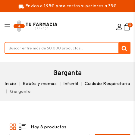
Envíos a 1,95€ para cestas superiores a 35€
local_shipping
0
Garganta
Inicio
Bebés y mamás
Infantil
Cuidado Respiratorio
Garganta
Hay 8 productos.