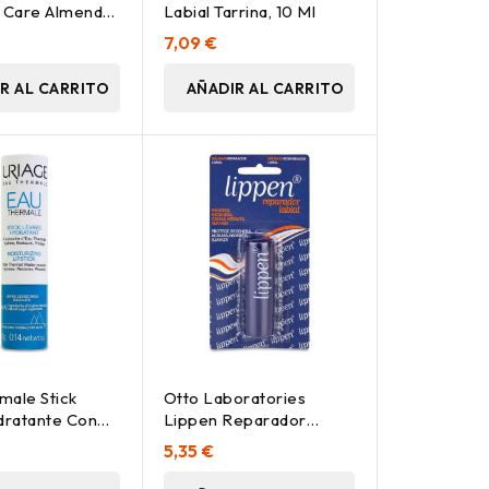
e Care Almendra
Labial Tarrina, 10 Ml
lla 4.7G
7,09 €
R AL CARRITO
AÑADIR AL CARRITO
male Stick
Otto Laboratories
idratante Con
Lippen Reparador
 Atu 4 Gr
Labial En Barra 4G
5,35 €