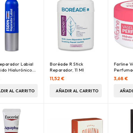
Reparador Labial
Boréade R Stick
Farline V
ido Hialurónico
Reparador, 11 Ml
Perfumad
4G
€
11,52 €
3,68 €
DIR AL CARRITO
AÑADIR AL CARRITO
AÑADI