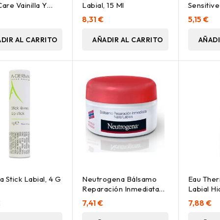
Care Vainilla Y
Labial, 15 Ml
Sensitiv
çu 4_7G
Y Candeli
€
8,31 €
5,15 €
DIR AL CARRITO
AÑADIR AL CARRITO
AÑADI
 Stick Labial, 4 G
Neutrogena Bálsamo
Eau Ther
Reparación Inmediata
Labial H
Nariz Y Labios, 15 Ml
Polvo De
€
7,41 €
7,88 €