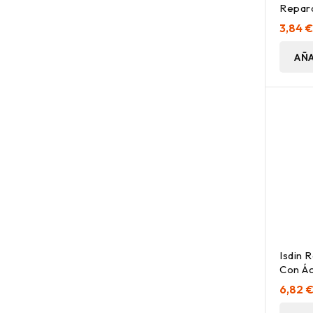
Repara
7G
3,84 
AÑA
Isdin 
Con Ác
Fluido
6,82 