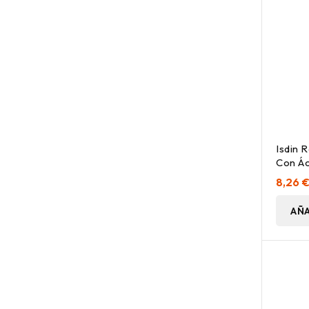
Isdin 
Con Ác
Stick 
8,26 
AÑA