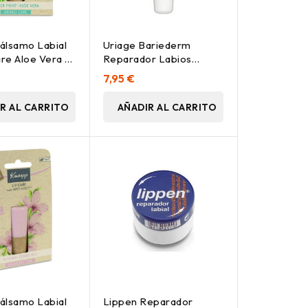
álsamo Labial
Uriage Bariederm
re Aloe Vera Y
Reparador Labios
uática 4_7G
Agrietados, 15 Ml
7,95 €
R AL CARRITO
AÑADIR AL CARRITO
álsamo Labial
Lippen Reparador