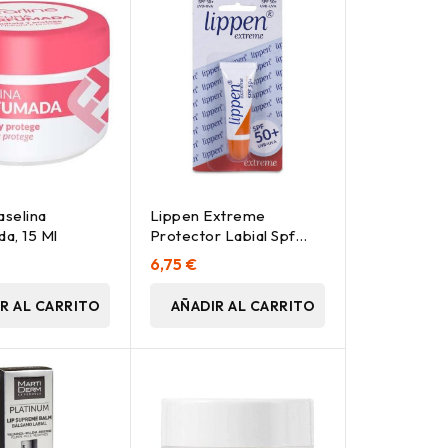
aselina
Lippen Extreme
a, 15 Ml
Protector Labial Spf
50+ Tubo 10Ml.
6,75 €
R AL CARRITO
AÑADIR AL CARRITO