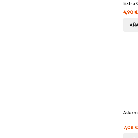
Extra 
Cupua
4,90 
AÑA
Aderma
7,08 