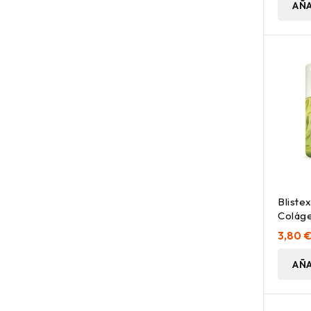
AÑA
Bliste
Coláge
7 G
3,80 
AÑA