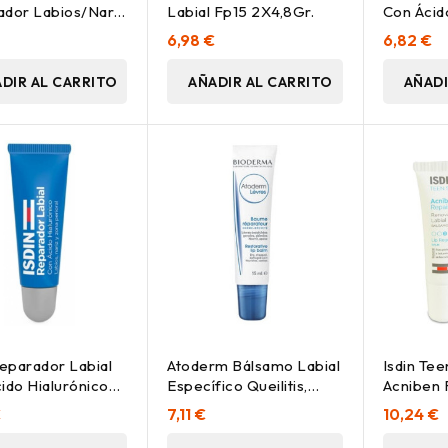
dor Labios/Nariz
Labial Fp15 2X4,8Gr.
Con Ácid
Tarro 10
€
6,98 €
6,82 €
DIR AL CARRITO
AÑADIR AL CARRITO
AÑADI
Reparador Labial
Atoderm Bálsamo Labial
Isdin Tee
ido Hialurónico
Específico Queilitis,
Acniben 
 10Ml
Bálsamos Bioderma -
Renovado
€
7,11 €
10,24 €
Perfumes Club
Bálsamo 