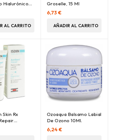
o Hialurónico
Groselle, 15 Ml
Ml
6,73 €
R AL CARRITO
AÑADIR AL CARRITO
n Skin Rx
Ozoaqua Balsamo Labial
Repair
De Ozono 10Ml.
r Labial
6,24 €
10Ml