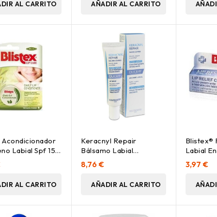
DIR AL CARRITO
AÑADIR AL CARRITO
AÑADI
x Acondicionador
Keracnyl Repair
Blistex®
no Labial Spf 15,
Bálsamo Labial
Labial E
Reparador Tratamientos
€
8,76 €
3,97 €
Antiacné 15 Ml
DIR AL CARRITO
AÑADIR AL CARRITO
AÑADI