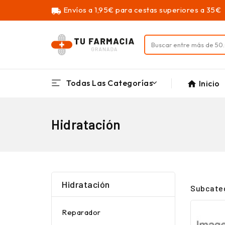
Envíos a 1,95€ para cestas superiores a 35€
local_shipping
Todas Las Categorías
Inicio
home
Hidratación
Hidratación
Subcate
Reparador