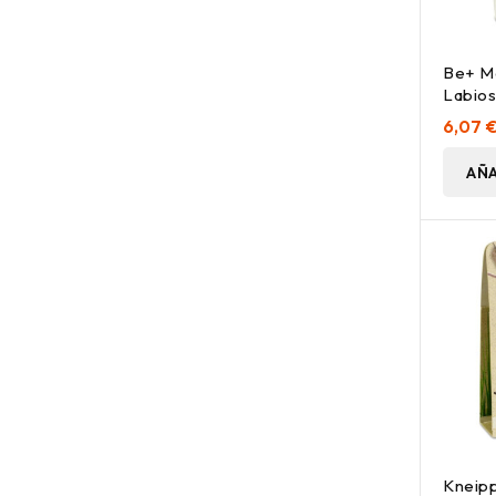
Be+ M
Labios
6,07 
AÑA
Kneipp