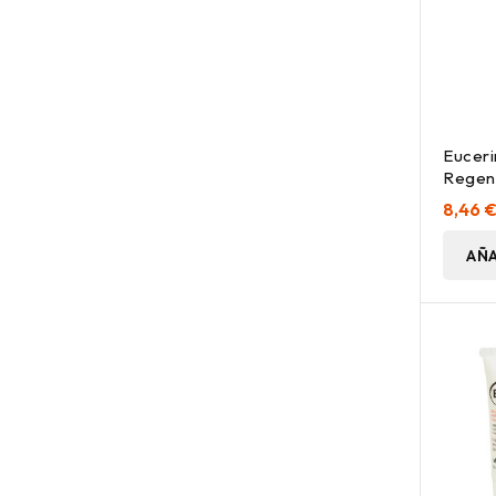
Euceri
Regene
Aquaph
8,46 
AÑA