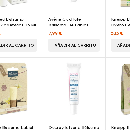
ed Bálsamo
Avène Cicalfate
Kneipp B
 Agrietados, 15 Ml
Bálsamo De Labios
Hydro Ca
Reparador, 10 Ml
Menta Ac
€
7,99 €
5,15 €
DIR AL CARRITO
AÑADIR AL CARRITO
AÑADI
 Bálsamo Labial
Ducray Ictyane Bálsamo
Kneipp B