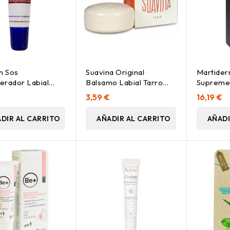
n Sos
Suavina Original
Martider
rador Labial
Balsamo Labial Tarro
Supreme 
or, 10 Ml
10Ml
€
3,59 €
16,19 €
DIR AL CARRITO
AÑADIR AL CARRITO
AÑADI