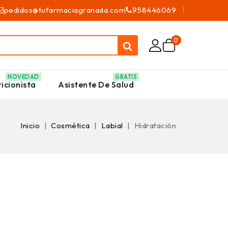
pedidos@tufarmaciagranada.com
958446069
0
NOVEDAD
GRATIS
icionista
Asistente De Salud
Inicio
Cosmética
Labial
Hidratación