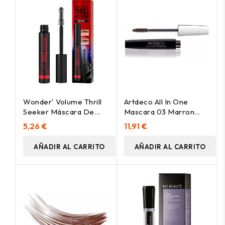
Wonder' Volume Thrill
Artdeco All In One
Seeker Máscara De
Mascara 03 Marron
Pestañas 004-Pitch
10Ml
5,26 €
11,91 €
Black 8 Ml
AÑADIR AL CARRITO
AÑADIR AL CARRITO