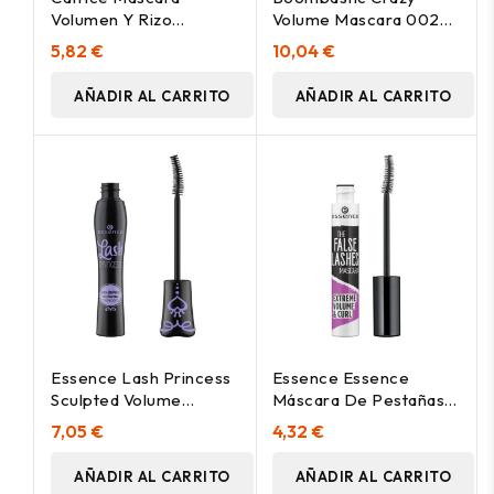
Volumen Y Rizo
Volume Mascara 002
Glamour Doll 010 Black
Crazy Blue 13 Ml
5,82 €
10,04 €
10Ml
AÑADIR AL CARRITO
AÑADIR AL CARRITO
Essence Lash Princess
Essence Essence
Sculpted Volume
Máscara De Pestañas
Mascara 12Ml
The False Lashes
7,05 €
4,32 €
Volumen Y Rizo
Extremo 10Ml
AÑADIR AL CARRITO
AÑADIR AL CARRITO