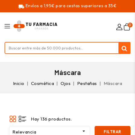
Envíos a 1,95€ para cestas superiores a 35€
local_shipping
0
Máscara
Inicio
Cosmética
Ojos
Pestañas
Máscara
Hay 136 productos.

Relevancia
FILTRAR