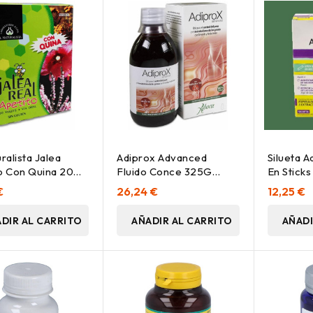
ralista Jalea
Adiprox Advanced
Silueta A
o Con Quina 20
Fluido Conce 325G
En Sticks
Aboca
€
26,24 €
12,25 €
DIR AL CARRITO
AÑADIR AL CARRITO
AÑADI