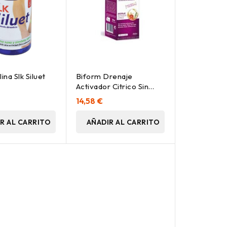
ina Slk Siluet
Biform Drenaje
Activador Citrico Sin
Fucus 250Ml.
14,58 €
R AL CARRITO
AÑADIR AL CARRITO