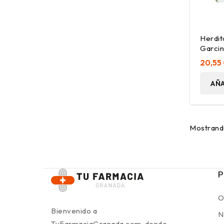
Herdit
Garcin
16Amp
20,55
AÑA
Mostrando
P
O
Bienvenido a
N
TuFarmaciaGranada.com, donde