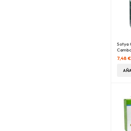
Sotya 
Cambo
90Cáp
7,48 
AÑA