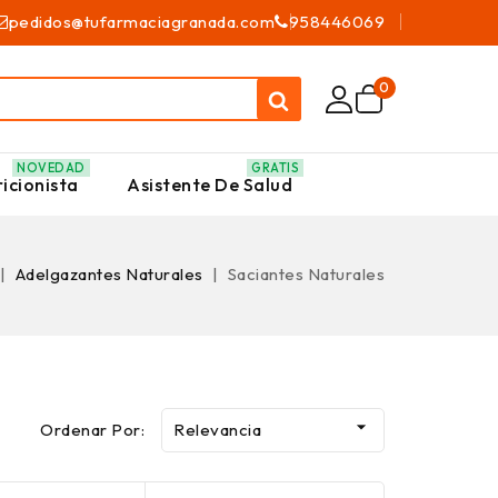
pedidos@tufarmaciagranada.com
958446069
0
NOVEDAD
GRATIS
icionista
Asistente De Salud
Adelgazantes Naturales
Saciantes Naturales

Ordenar Por:
Relevancia