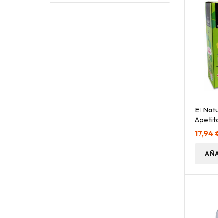
El Natu
Apetit
Viales
17,94 
AÑA