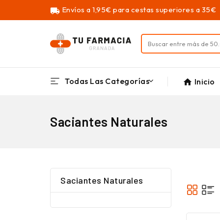
Envíos a 1,95€ para cestas superiores a 35€
local_shipping
Todas Las Categorías
Inicio
home
Saciantes Naturales
Saciantes Naturales