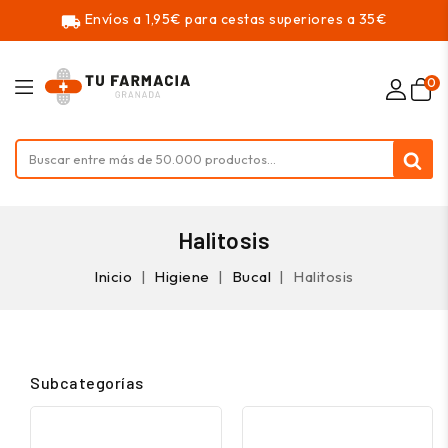
Envíos a 1,95€ para cestas superiores a 35€
local_shipping
0
Halitosis
Inicio
Higiene
Bucal
Halitosis
Subcategorías