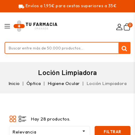
Envíos a 1,95€ para cestas superiores a 35€
local_shipping
0
Loción Limpiadora
Inicio
Óptica
Higiene Ocular
Loción Limpiadora
Hay 28 productos.

Relevancia
FILTRAR