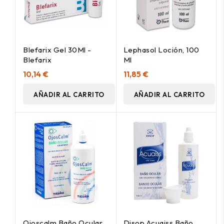
Blefarix Gel 30Ml -
Lephasol Loción, 100
Blefarix
Ml
10,14 €
11,85 €
AÑADIR AL CARRITO
AÑADIR AL CARRITO
Ojoscalm Baño Ocular
Disop Acuaiss Baño