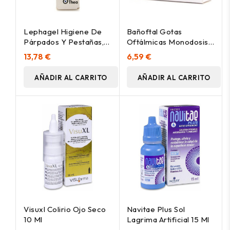
Lephagel Higiene De
Bañoftal Gotas
Párpados Y Pestañas,
Oftálmicas Monodosis,
30 G
20 Uds
13,78 €
6,59 €
AÑADIR AL CARRITO
AÑADIR AL CARRITO
Visuxl Colirio Ojo Seco
Navitae Plus Sol
10 Ml
Lagrima Artificial 15 Ml