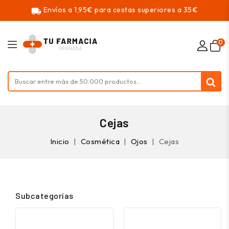
Envíos a 1,95€ para cestas superiores a 35€
local_shipping
0
Cejas
Inicio
Cosmética
Ojos
Cejas
Subcategorías