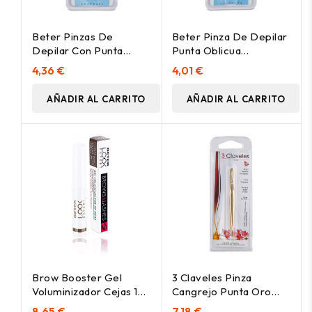
Beter Pinzas De
Beter Pinza De Depilar
Depilar Con Punta
Punta Oblicua
Recta Dorada 7_5Cm
Cromada, 1 Ud
4,36 €
4,01 €
AÑADIR AL CARRITO
AÑADIR AL CARRITO
Brow Booster Gel
3 Claveles Pinza
Voluminizador Cejas 1
Cangrejo Punta Oro
Light-Medium
9Cm 1Ud
8,65 €
7,18 €