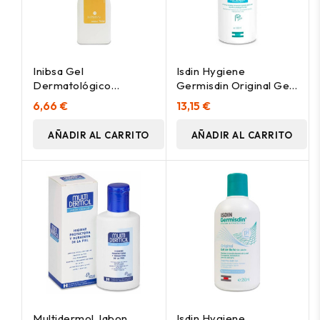
Inibsa Gel
Isdin Hygiene
Dermatológico
Germisdin Original Gel
Multicereales 1000Ml
De Baño Syndet
6,66 €
13,15 €
1000Ml
AÑADIR AL CARRITO
AÑADIR AL CARRITO
Multidermol Jabon
Isdin Hygiene