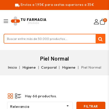
Envíos a 1,95€ para cestas superiores a 35€
local_shipping
0
Piel Normal
Inicio
Higiene
Corporal
Higiene
Piel Normal
Hay 66 productos.

Relevancia
FILTRAR