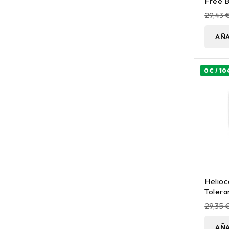
Free B
50 Ml
29,43 
AÑA
0€ / 10
Helioc
Tolera
Protec
29,35 
50Ml
AÑA