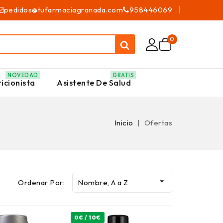
pedidos@tufarmaciagranada.com
958446069
0
NOVEDAD
GRATIS
icionista
Asistente De Salud
Inicio
Ofertas

Ordenar Por:
Nombre, A a Z
0€ / 10€