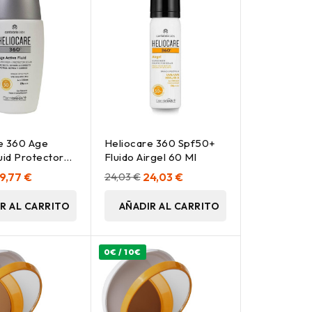
e 360 Age
Heliocare 360 Spf50+
uid Protector
Fluido Airgel 60 Ml
f50 50Ml
9,77 €
24,03 €
24,03 €
R AL CARRITO
AÑADIR AL CARRITO
0€ / 10€