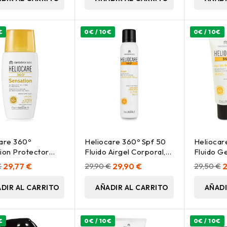
€
0€ / 10€
0€ / 10€
are 360º
Heliocare 360º Spf 50
Heliocar
ion Protector
Fluido Airgel Corporal,
Fluido Ge
Spf50+ 50 Ml
200 Ml
Protector
€
29,77 €
29,90 €
29,90 €
29,50 €
2
DIR AL CARRITO
AÑADIR AL CARRITO
AÑADI
€
0€ / 10€
0€ / 10€