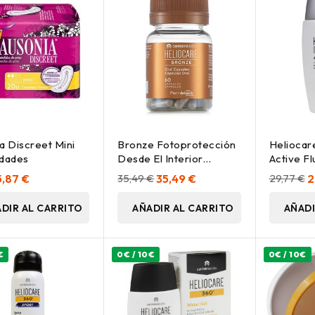
a Discreet Mini
Bronze Fotoprotección
Heliocar
idades
Desde El Interior
Active Fl
Aceleradora Del
Solar Sp
5,87 €
35,49 €
35,49 €
29,77 €
2
Bronceado 60 Cápsulas
DIR AL CARRITO
AÑADIR AL CARRITO
AÑADI
€
0€ / 10€
0€ / 10€