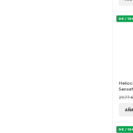
0€ / 10
Helioc
Sensat
Solar 
29,77 
AÑA
0€ / 10