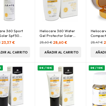
are 360 Sport
Heliocare 360 Water
Heliocar
Solar Spf50
Gel Protector Solar
Compact
Spf50+ 50Ml
Spf50 Be
€
23,37 €
28,60 €
28,60 €
28,47 €
2
DIR AL CARRITO
AÑADIR AL CARRITO
AÑADI
€
0€ / 10€
0€ / 10€