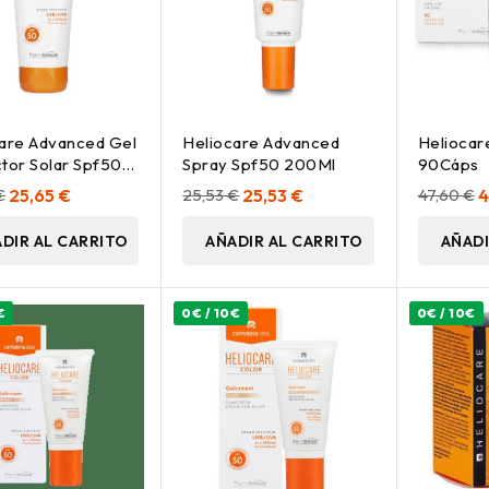
are Advanced Gel
Heliocare Advanced
Heliocar
tor Solar Spf50
Spray Spf50 200Ml
90Cáps
€
25,65 €
25,53 €
25,53 €
47,60 €
4
DIR AL CARRITO
AÑADIR AL CARRITO
AÑADI
€
0€ / 10€
0€ / 10€