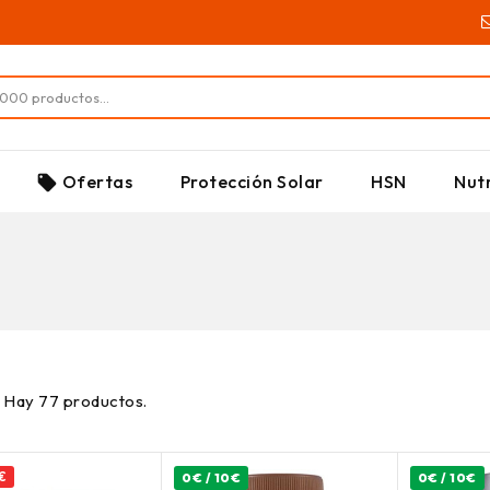
SUPLEMENTOS
Ofertas
Protección Solar
HSN
Nutr
local_offer
Hay 77 productos.
 €
0€ / 10€
0€ / 10€