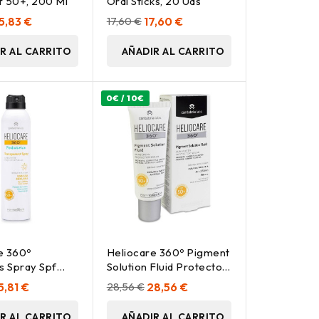
f 50+, 200 Ml
Oral Sticks, 20 Uds
5,83 €
17,60 €
17,60 €
R AL CARRITO
AÑADIR AL CARRITO
0€ / 10€
e 360º
Heliocare 360º Pigment
s Spray Spf
Solution Fluid Protector
 Ml
Solar Spf50+ 50Ml
5,81 €
28,56 €
28,56 €
R AL CARRITO
AÑADIR AL CARRITO