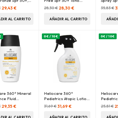
ronze Spf 50+,
Free Spf 50+ Tono
Spray Sp
Beige, 50 Ml
€
29,43 €
28,30 €
28,30 €
35,83 €
3
DIR AL CARRITO
AÑADIR AL CARRITO
AÑADI
€
0€ / 10€
0€ / 10€
are 360º Mineral
Heliocare 360º
Heliocar
nce Fluid
Pediatrics Atopic Lotion
Pediatric
tor Solar Spf50
Spf 50+ Spray, 250 Ml
50+, 200
€
29,35 €
31,69 €
31,69 €
25,81 €
2
DIR AL CARRITO
AÑADIR AL CARRITO
AÑADI