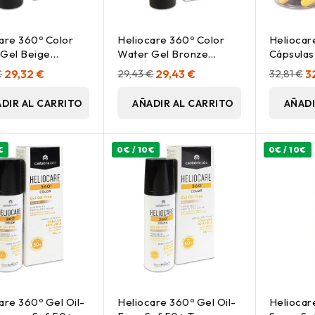
are 360º Color
Heliocare 360º Color
Heliocar
Gel Beige
Water Gel Bronze
Cápsulas
tor Solar Spf50+
Protector Solar Spf50+
€
29,32 €
29,43 €
29,43 €
32,81 €
3
50Ml
DIR AL CARRITO
AÑADIR AL CARRITO
AÑADI
€
0€ / 10€
0€ / 10€
are 360º Gel Oil-
Heliocare 360º Gel Oil-
Heliocare