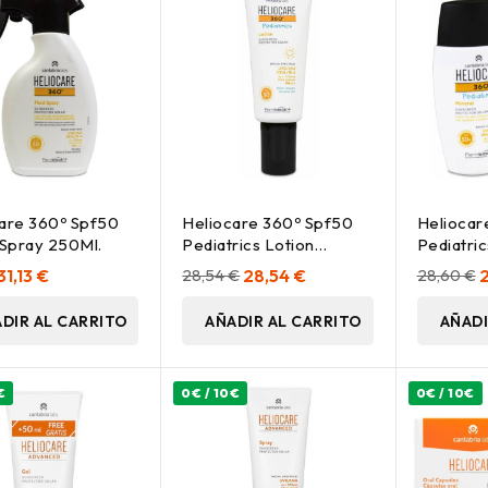
are 360º Spf50
Heliocare 360º Spf50
Heliocar
 Spray 250Ml.
Pediatrics Lotion
Pediatric
Protector Solar 200 Ml
31,13 €
28,54 €
28,54 €
28,60 €
DIR AL CARRITO
AÑADIR AL CARRITO
AÑADI
€
0€ / 10€
0€ / 10€