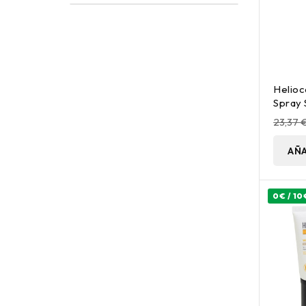
Helioc
Spray 
100Ml
23,37 
AÑA
0€ / 10