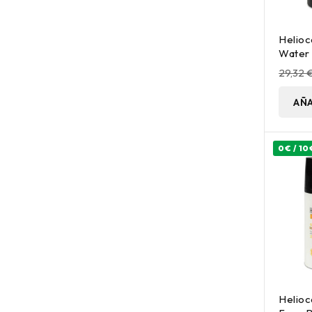
Helioc
Water 
Protec
29,32 
50Ml
AÑA
0€ / 10
Helioc