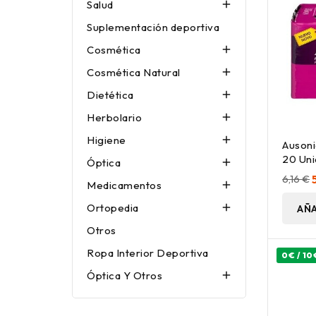
Salud

Suplementación deportiva
Cosmética

Cosmética Natural

Dietética

Herbolario

Higiene

Ausoni
20 Un
Óptica

6,16 €
Medicamentos

Ortopedia

AÑA
Otros
Ropa Interior Deportiva
0€ / 10
Óptica Y Otros
