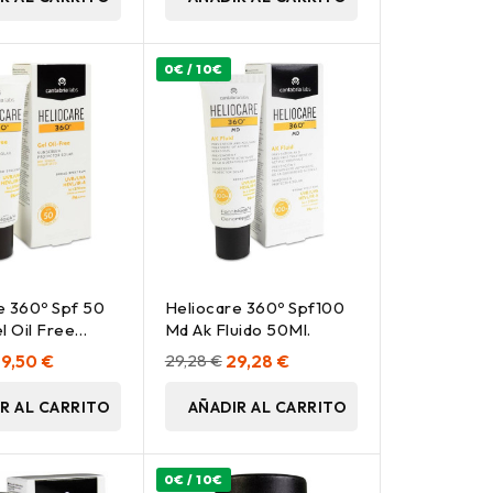
0€ / 10€
e 360º Spf 50
Heliocare 360º Spf100
l Oil Free
Md Ak Fluido 50Ml.
 Solar, 50 Ml
9,50 €
29,28 €
29,28 €
R AL CARRITO
AÑADIR AL CARRITO
0€ / 10€