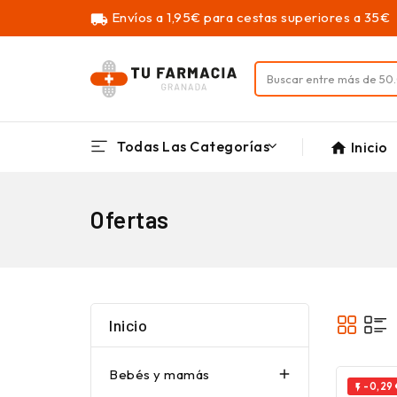
Envíos a 1,95€ para cestas superiores a 35€
local_shipping
Todas Las Categorías
Inicio
home
Ofertas
Inicio
Bebés y mamás

-0,29
