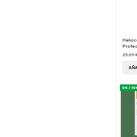
Helioc
Protec
200Ml
25,65 
AÑA
0€ / 10