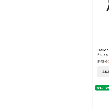
Helioc
Fluido
31,13 €
AÑA
0€ / 10