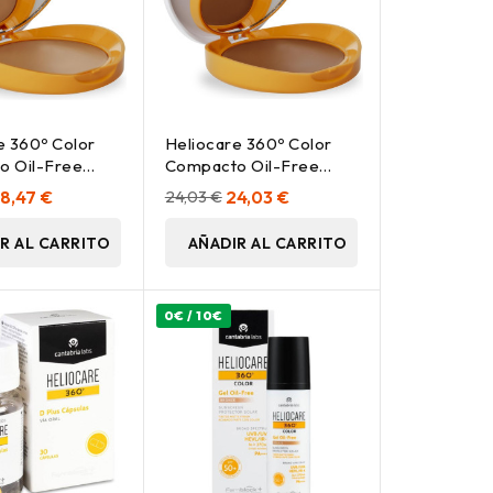
e 360º Color
Heliocare 360º Color
o Oil-Free
Compacto Oil-Free
ige 10 Gr
Spf50 Bronze 10 Gr
8,47 €
24,03 €
24,03 €
R AL CARRITO
AÑADIR AL CARRITO
0€ / 10€