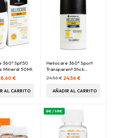
e 360º Spf50
Heliocare 360º Sport
s Mineral 50Ml.
Transparent Stick
Protector Solar Spf50+
28,60 €
24,56 €
24,56 €
25G
R AL CARRITO
AÑADIR AL CARRITO
0€ / 10€