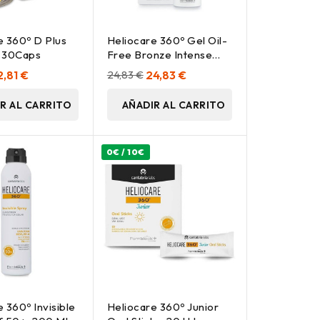
e 360º D Plus
Heliocare 360º Gel Oil-
 30Caps
Free Bronze Intense
Protector Solar Spf50+
2,81 €
24,83 €
24,83 €
50Ml
R AL CARRITO
AÑADIR AL CARRITO
0€ / 10€
 360º Invisible
Heliocare 360º Junior