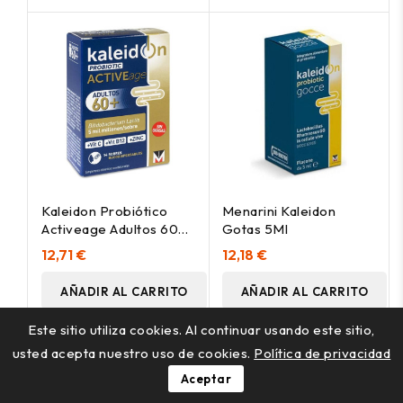
Kaleidon Probiótico
Menarini Kaleidon
Activeage Adultos 60+
Gotas 5Ml
14 Sobres
12,71 €
12,18 €
AÑADIR AL CARRITO
AÑADIR AL CARRITO
Este sitio utiliza cookies. Al continuar usando este sitio,
usted acepta nuestro uso de cookies.
Política de privacidad
Aceptar