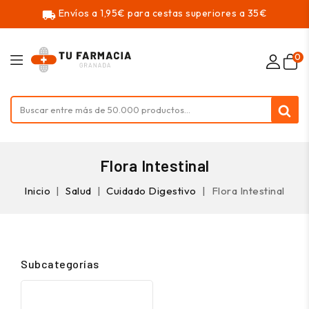
Envíos a 1,95€ para cestas superiores a 35€
local_shipping
0
Flora Intestinal
Inicio
Salud
Cuidado Digestivo
Flora Intestinal
Subcategorías