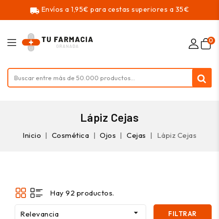
Envíos a 1,95€ para cestas superiores a 35€
local_shipping
0
Lápiz Cejas
Inicio
Cosmética
Ojos
Cejas
Lápiz Cejas
Hay 92 productos.

Relevancia
FILTRAR