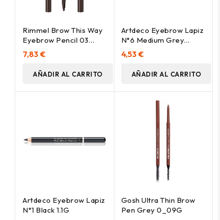
Rimmel Brow This Way
Artdeco Eyebrow Lapiz
Eyebrow Pencil 03
N°6 Medium Grey
Dark Bown 0.25G
Brown 1.1G
7,83 €
4,53 €
AÑADIR AL CARRITO
AÑADIR AL CARRITO
Artdeco Eyebrow Lapiz
Gosh Ultra Thin Brow
N°1 Black 1.1G
Pen Grey 0_09G