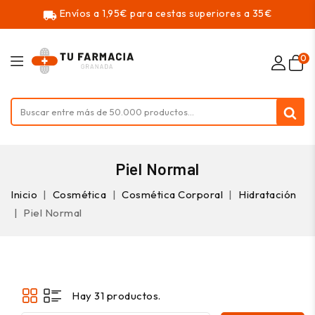
Envíos a 1,95€ para cestas superiores a 35€
local_shipping
0
Piel Normal
Inicio
Cosmética
Cosmética Corporal
Hidratación
Piel Normal
Hay 31 productos.