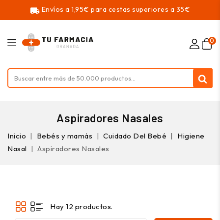
Envíos a 1,95€ para cestas superiores a 35€
local_shipping
0
Aspiradores Nasales
Inicio
Bebés y mamás
Cuidado Del Bebé
Higiene
Nasal
Aspiradores Nasales
Hay 12 productos.