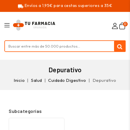
Envíos a 1,95€ para cestas superiores a 35€
local_shipping
0
Depurativo
Inicio
Salud
Cuidado Digestivo
Depurativo
Subcategorías