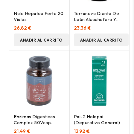
Nale Hepatox Forte 20
Terranova Diente De
Viales
León Alcachofera Y
Cisteína Complex 100
26,82 €
23,36 €
Cápsulas
AÑADIR AL CARRITO
AÑADIR AL CARRITO
Enzimas Digestivas
Pai-2 Holopai
Complex 50Vcap.
(Depurativo General)
21,49 €
13,92 €