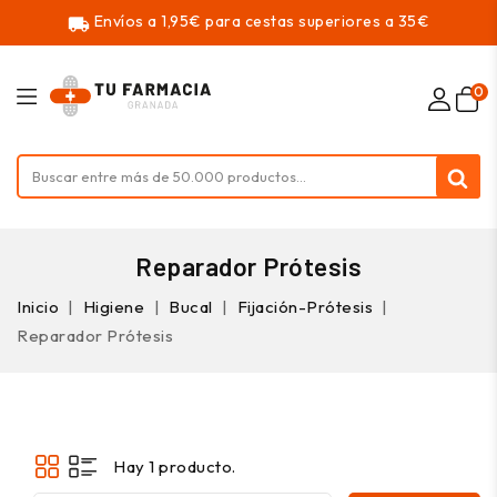
Envíos a 1,95€ para cestas superiores a 35€
local_shipping
0
Reparador Prótesis
Inicio
Higiene
Bucal
Fijación-Prótesis
Reparador Prótesis
Hay 1 producto.