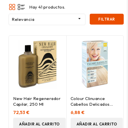
Hay 41 productos.

Relevancia
FILTRAR
New Hair Regenerador
Colour Clinuance
Capilar, 250 Ml
Cabellos Delicados
10.1-Rubio Champagne
72,53 €
6,88 €
1 U
AÑADIR AL CARRITO
AÑADIR AL CARRITO