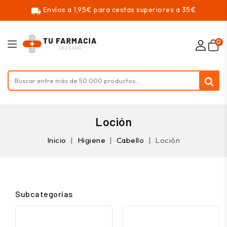
Envíos a 1,95€ para cestas superiores a 35€
local_shipping
0
Loción
Inicio
Higiene
Cabello
Loción
Subcategorías