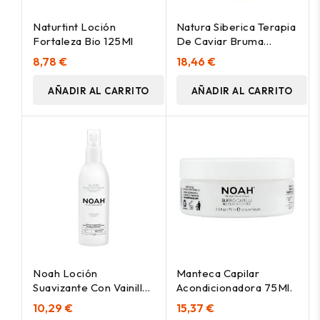
Naturtint Loción
Natura Siberica Terapia
Fortaleza Bio 125Ml
De Caviar Bruma
Capilar Natural
8,78 €
18,46 €
Multifunción Todo En
Uno 115Ml
AÑADIR AL CARRITO
AÑADIR AL CARRITO
Noah Loción
Manteca Capilar
Suavizante Con Vainilla
Acondicionadora 75Ml.
Hair 5.7 125Ml
10,29 €
15,37 €