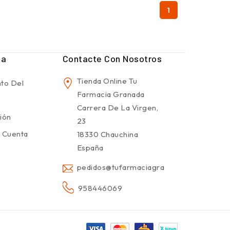
1
ta
Contacte Con Nosotros
Tienda Online Tu
to Del
Farmacia Granada
Carrera De La Virgen,
sión
23
 Cuenta
18330 Chauchina
España
pedidos@tufarmaciagranada.com
958446069