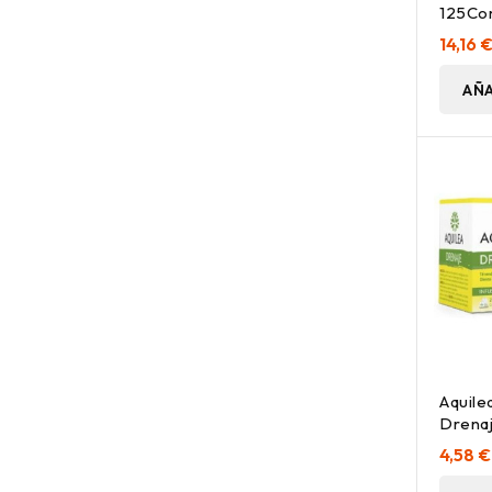
125C
14,16 
AÑA
Aquile
Drenaj
4,58 €