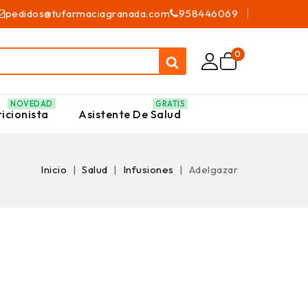
pedidos@tufarmaciagranada.com
958446069
0
NOVEDAD
GRATIS
icionista
Asistente De Salud
Inicio
Salud
Infusiones
Adelgazar