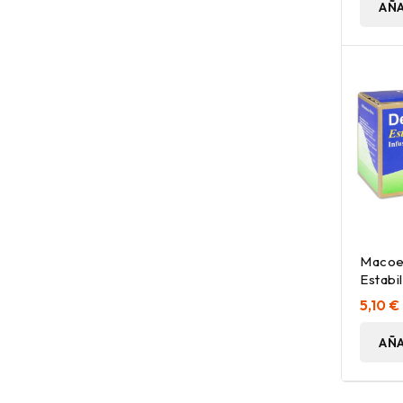
AÑA
Macoe
Estabi
Sobre
5,10 €
AÑA