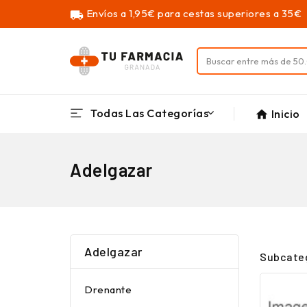
Envíos a 1,95€ para cestas superiores a 35€
local_shipping
Todas Las Categorías
Inicio
home
Adelgazar
Adelgazar
Subcate
Drenante