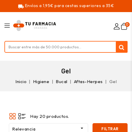
Envíos a 1,95€ para cestas superiores a 35€
local_shipping
0
Gel
Inicio
Higiene
Bucal
Aftas-Herpes
Gel
Hay 20 productos.

Relevancia
FILTRAR