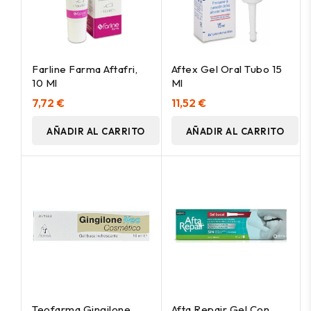
Farline Farma Aftafri,
Aftex Gel Oral Tubo 15
10 Ml
Ml
7,72 €
11,52 €
AÑADIR AL CARRITO
AÑADIR AL CARRITO
Teofarma Gingilone
Afta Repair Gel Con