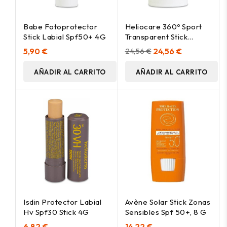
Babe Fotoprotector
Heliocare 360º Sport
Stick Labial Spf50+ 4G
Transparent Stick
Protector Solar Spf50+
5,90 €
24,56 €
24,56 €
25G
AÑADIR AL CARRITO
AÑADIR AL CARRITO
Isdin Protector Labial
Avène Solar Stick Zonas
Hv Spf30 Stick 4G
Sensibles Spf 50+, 8 G
6,82 €
14,22 €