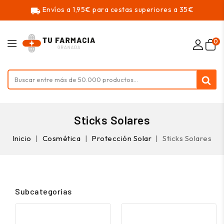
Envíos a 1,95€ para cestas superiores a 35€
local_shipping
0
Sticks Solares
Inicio
Cosmética
Protección Solar
Sticks Solares
Subcategorías