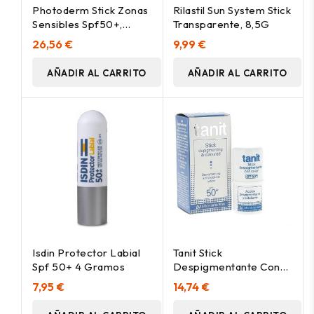
Photoderm Stick Zonas
Rilastil Sun System Stick
Sensibles Spf50+,
Transparente, 8,5G
Protectores Solares
26,56 €
9,99 €
Bioderma - Perfumes
Club
AÑADIR AL CARRITO
AÑADIR AL CARRITO
Isdin Protector Labial
Tanit Stick
Spf 50+ 4 Gramos
Despigmentante Con
Color Spf50+ 4G
7,95 €
14,74 €