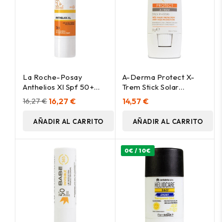
La Roche-Posay
A-Derma Protect X-
Anthelios Xl Spf 50+
Trem Stick Solar
Stick Zonas Sensibles, 9
Invisible Spf50+ 8Gr
16,27 €
16,27 €
14,57 €
G
AÑADIR AL CARRITO
AÑADIR AL CARRITO
0€ / 10€