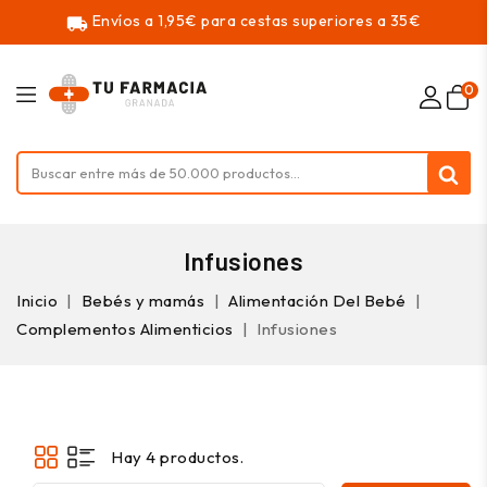
Envíos a 1,95€ para cestas superiores a 35€
local_shipping
0
Infusiones
Inicio
Bebés y mamás
Alimentación Del Bebé
Complementos Alimenticios
Infusiones
Hay 4 productos.