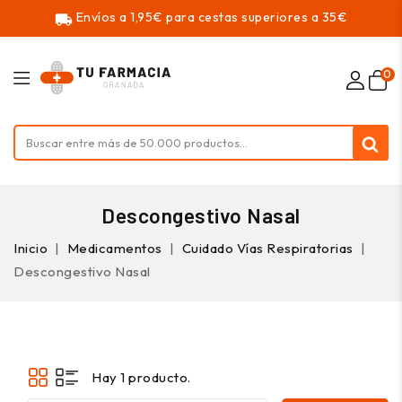
Envíos a 1,95€ para cestas superiores a 35€
local_shipping
0
Descongestivo Nasal
Inicio
Medicamentos
Cuidado Vías Respiratorias
Descongestivo Nasal
Hay 1 producto.